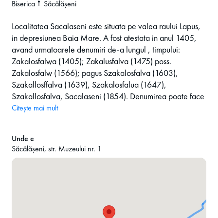
Biserica
Săcălășeni
Localitatea Sacalaseni este situata pe valea raului Lapus,
in depresiunea Baia Mare. A fost atestata in anul 1405,
avand urmatoarele denumiri de-a lungul , timpului:
Zakalosfalwa (1405); Zakalusfalva (1475) poss.
Zakalosfalw (1566); pagus Szakalosfalva (1603),
Szakallosffalva (1639), Szakalosfalua (1647),
Szakallosfalva, Sacalaseni (1854). Denumirea poate face
apel la magh. „sakalos” barbos sau la „sacalus”- tun mic,
Citește mai mult
primitiv (cu trimitere la tunar pentru Cetatea Chioarului).
Pana in anul 1750, localitatea se numea Satul lui Sacalos
Unde e
(Szakalosfalva), dupa care in documente s-a notat
Săcălășeni, str. Muzeului nr. 1
denumirea de Sacalaseni (Szekeleseny), adica „oamenii
din satul lui Sacalos” sau „urmasii lui Sacalos”. Comuna
Sacalaseni detine trei biserici de lemn monumente istorice
in cele trei sate apartinatoare: Coruia, Culcea,
Sacalaseni.
Biserica de lemn din Sacalaseni este amplasata pe malul